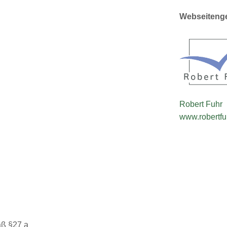
Webseitenge
Robert Fuhr
www.robertfu
äß §27 a