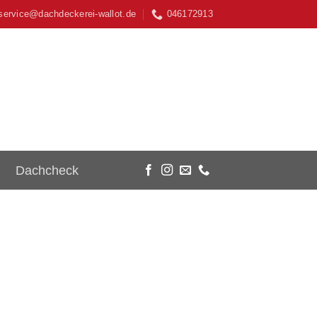
service@dachdeckerei-wallot.de
046172913
Dachcheck