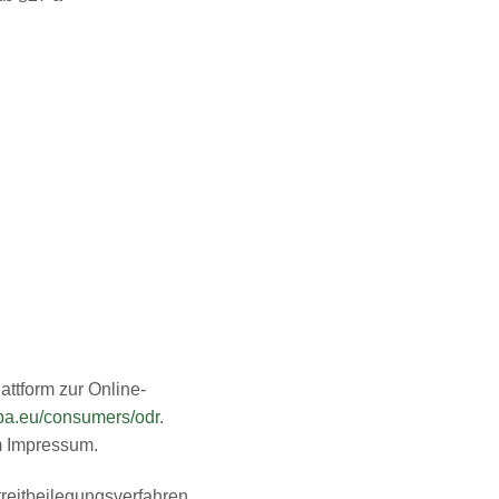
attform zur Online-
opa.eu/consumers/odr
.
m Impressum.
Streitbeilegungsverfahren