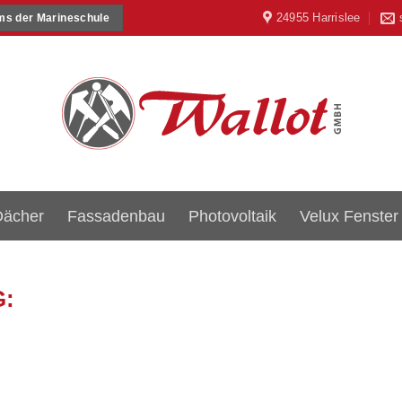
24955 Harrislee
ms der Marineschule
Dächer
Fassadenbau
Photovoltaik
Velux Fenster
G: